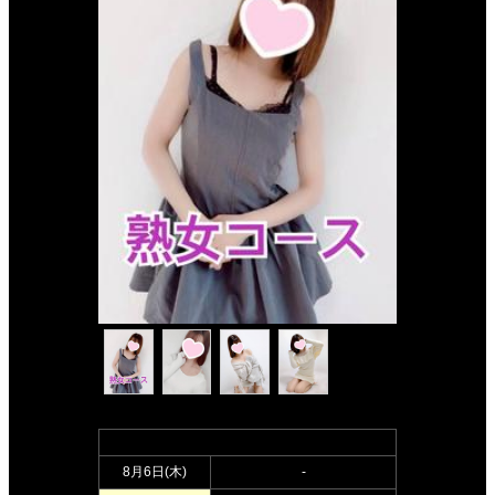
週間出勤表
8月6日(
木
)
-