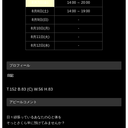
8月7日(
金
)
14:00 ～ 20:00
8月8日(
土
)
14:00 ～ 19:00
8月9日(
日
)
-
8月10日(
月
)
-
8月11日(
火
)
-
8月12日(
水
)
-
プロフィール
日記
如月さくら
(30歳)
T.152 B.83 (C) W.56 H.83
アピールコメント
日々頑張っているあなたの心と体を
そっとさくら🌸に預けてみませんか？