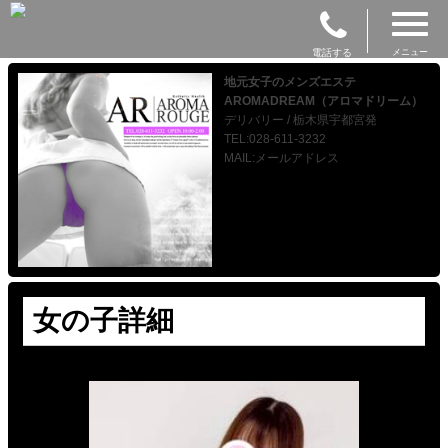
電話する
メニュー
地元女子のメンズエステ
AROMADREAM（アロマドリーム）
デリバリー / 栃木県宇都宮発
TEL:028-611-3232
MAIL:メールアドレス
女の子詳細