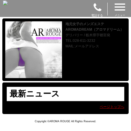
電話する
メニュー
地元女子のメンズエステ
AROMADREAM（アロマドリーム）
デリバリー / 栃木県宇都宮発
TEL:028-611-3232
MAIL:メールアドレス
最新ニュース
ページトップへ
Copyright ©AROMA ROUGE All Rights Reserved.